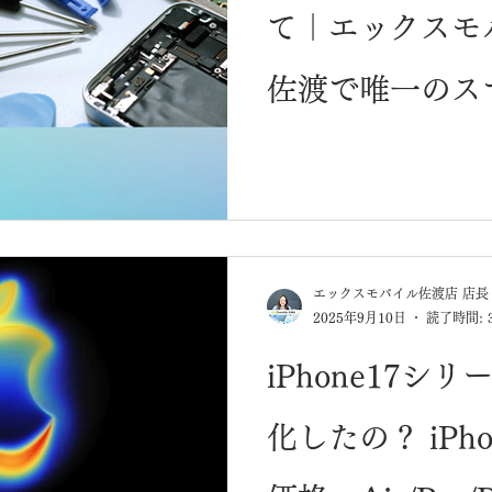
て｜エックスモ
佐渡で唯一のス
す！
エックスモバイル佐渡店 店長
2025年9月10日
読了時間: 
iPhone17シ
化したの？ iPh