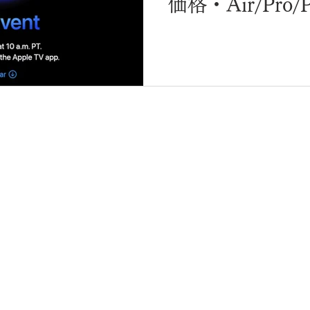
価格・Air/Pro
解説