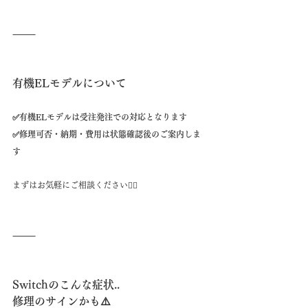
⸻
有機ELモデルについて
✅有機ELモデルは受注発注での対応となります
✅修理可否・納期・費用は状態確認後のご案内しま
す
まずはお気軽にご相談ください🙂‍↕️
⸻
Switchのこんな症状..
修理のサインかも⚠️