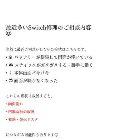
最近多いSwitch修理のご相談内容
💡
実際に最近ご相談いただいた症状はこちらです。
• 
🔋
 バッテリーが膨張して画面が浮いている
• 
🎮
 スティックがガタガタする・勝手に動く
• 
📱
 本体画面バキバキ
• 
📺
 画面が映らなくなった
これらの症状は放置すると、
• 画面割れ
• 内部基板の故障
• 発熱・発火リスク
につながる可能性もあります🙄