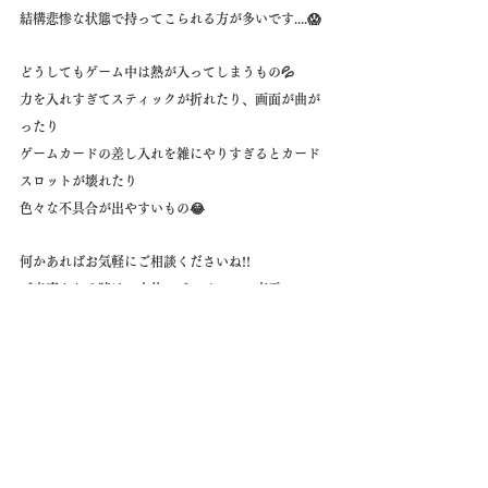
結構悲惨な状態で持ってこられる方が多いです....😱
どうしてもゲーム中は熱が入ってしまうもの💦
力を入れすぎてスティックが折れたり、画面が曲が
ったり
ゲームカードの差し入れを雑にやりすぎるとカード
スロットが壊れたり
色々な不具合が出やすいもの😂
何かあればお気軽にご相談くださいね!!
ご来店される時は、本体・ジョイコン・充電コー
ド・ドックを
セットで持ってきていただけるとよりスムーズにチ
ェックできます💁‍♀️